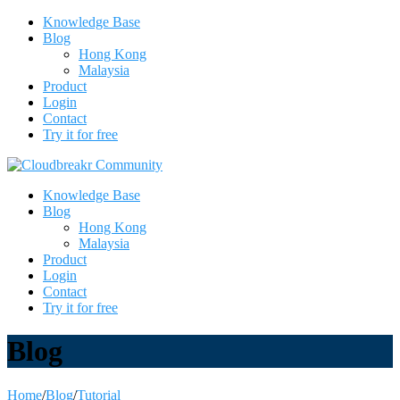
Knowledge Base
Blog
Hong Kong
Malaysia
Product
Login
Contact
Try it for free
Knowledge Base
Blog
Hong Kong
Malaysia
Product
Login
Contact
Try it for free
Blog
Home
/
Blog
/
Tutorial