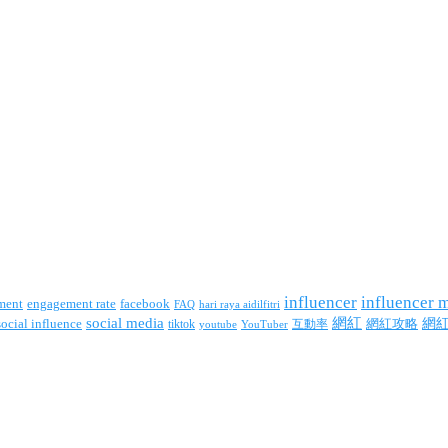
influencer
influencer 
facebook
ment
engagement rate
FAQ
hari raya aidilfitri
social media
網紅
網
social influence
tiktok
互動率
網紅攻略
youtube
YouTuber