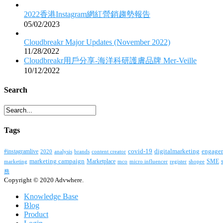
2022香港Instagram網紅營銷趨勢報告
05/02/2023
Cloudbreakr Major Updates (November 2022)
11/28/2022
Cloudbreakr用戶分享-海洋科研護膚品牌 Mer-Veille
10/12/2022
Search
Tags
covid-19
digitalmarketing
#instagramlive
engage
2020
brands
content creator
analysis
marketing campaign
Marketplace
SME
marketing
mco
micro influencer
register
shopee
務
Copyright © 2020 Advwhere.
Knowledge Base
Blog
Product