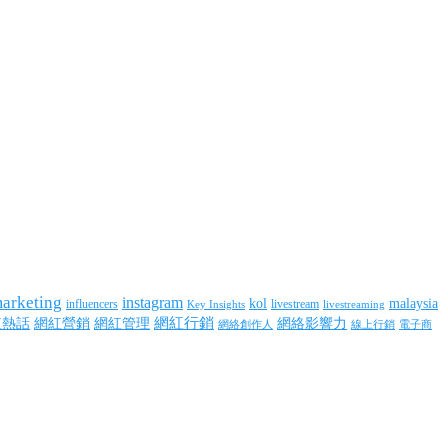
marketing
instagram
kol
malaysia
influencers
livestream
livestreaming
Key Insights
網紅行銷
網絡影響力
紅熱話
網紅營銷
網紅管理
網絡創作人
線上行銷
電子商