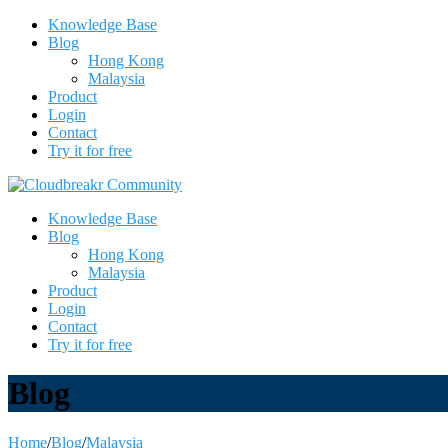
Knowledge Base
Blog
Hong Kong
Malaysia
Product
Login
Contact
Try it for free
Knowledge Base
Blog
Hong Kong
Malaysia
Product
Login
Contact
Try it for free
Blog
Home
/
Blog
/
Malaysia