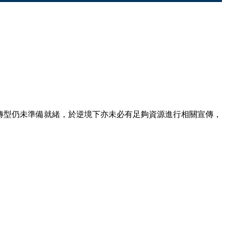
線上轉型仍未準備就緒，於逆境下亦未必有足夠資源進行相關宣傳，