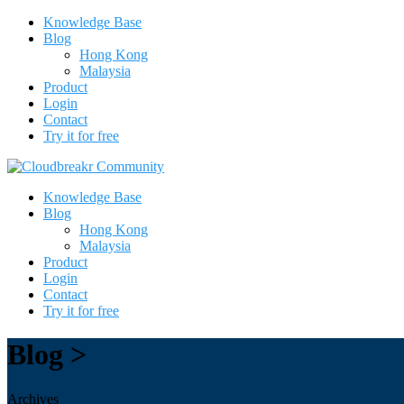
Knowledge Base
Blog
Hong Kong
Malaysia
Product
Login
Contact
Try it for free
Knowledge Base
Blog
Hong Kong
Malaysia
Product
Login
Contact
Try it for free
Blog >
Archives