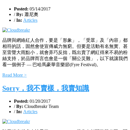
Posted:
05/14/2017
/
By:
蕭尼奧
/
In:
Articles
品牌與網絡紅人合作，要是「形象」，「受眾」及「內容」都
相符的話，固然會使宣傳威力無窮。但要是活動有名無實、甚
至雷聲大雨點小，就會弄巧反拙，既出賣了網紅得來不易的粉
絲支持，於品牌而言也會是一個「關公災難」，以下就讓我們
看一個例子 — 巴哈馬豪華音樂節(Fyre Festival)。
Read More >
Sorry，我不賣樣，我賣知識
Posted:
01/20/2017
/
By:
Cloudbreakr Team
/
In:
Articles