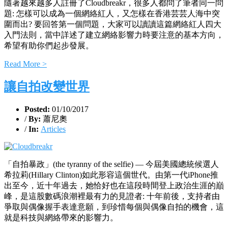
隨著越來越多人註冊了Cloudbreakr，很多人都問了筆者同一問
題: 怎樣可以成為一個網絡紅人，又怎樣在香港芸芸人海中突
圍而出? 要回答第一個問題，大家可以讀讀這篇網絡紅人四大
入門法則，當中詳述了建立網絡影響力時要注意的基本方向，
希望有助你們起步發展。
Read More >
讓自拍改變世界
Posted:
01/10/2017
/
By:
蕭尼奧
/
In:
Articles
「自拍暴政」(the tyranny of the selfie) — 今屆美國總統候選人
希拉莉(Hillary Clinton)如此形容這個世代。由第一代iPhone推
出至今，近十年過去，她恰好也在這段時間登上政治生涯的巔
峰，是這股數碼浪潮裡最有力的見證者: 十年前後，支持者由
爭取與偶像握手表達意願，到珍惜每個與偶像自拍的機會，這
就是科技與網絡帶來的影響力。