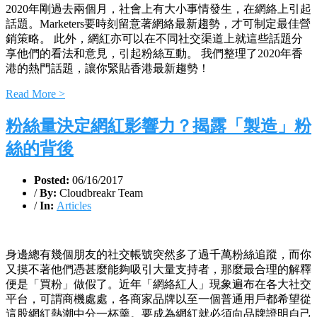
2020年剛過去兩個月，社會上有大小事情發生，在網絡上引起
話題。Marketers要時刻留意著網絡最新趨勢，才可制定最佳營
銷策略。 此外，網紅亦可以在不同社交渠道上就這些話題分
享他們的看法和意見，引起粉絲互動。 我們整理了2020年香
港的熱門話題，讓你緊貼香港最新趨勢！
Read More >
粉絲量決定網紅影響力？揭露「製造」粉
絲的背後
Posted:
06/16/2017
/
By:
Cloudbreakr Team
/
In:
Articles
身邊總有幾個朋友的社交帳號突然多了過千萬粉絲追蹤，而你
又摸不著他們憑甚麼能夠吸引大量支持者，那麼最合理的解釋
便是「買粉」做假了。近年「網絡紅人」現象遍布在各大社交
平台，可謂商機處處，各商家品牌以至一個普通用戶都希望從
這股網紅熱潮中分一杯羹。要成為網紅就必須向品牌證明自己