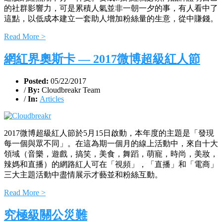
的社群影響力，可是累積人氣並非一朝一夕的事，有人看中了
這點，以低成本建立一套助人增加粉絲量的生意，從中賺錢。
Read More >
網紅界奧斯卡 — 2017微博超級紅人節
Posted:
05/22/2017
/
By:
Cloudbreakr Team
/
In:
Articles
2017微博超級紅人節於5月15日啟動，本年度的主題是「發現
每一個與眾不同」。在這為期一個月的線上活動中，來自十大
領域（音樂，遊戲，搞笑，美食，舞蹈，萌寵，時尚，美妝，
辣媽和直播）的網路紅人可在「視頻」，「直播」和「電商」
三大主題活動中盡情展示才藝並和粉絲互動。
Read More >
究極級關公災難