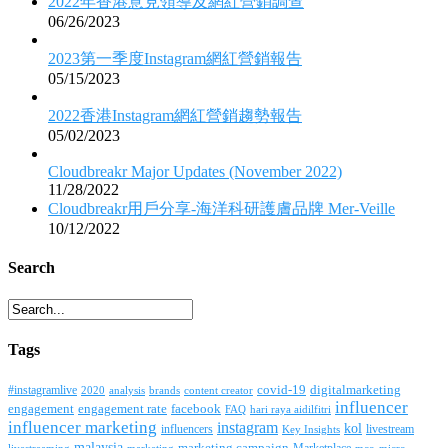
2022年香港意見領導及網紅營銷調查
06/26/2023
2023第一季度Instagram網紅營銷報告
05/15/2023
2022香港Instagram網紅營銷趨勢報告
05/02/2023
Cloudbreakr Major Updates (November 2022)
11/28/2022
Cloudbreakr用戶分享-海洋科研護膚品牌 Mer-Veille
10/12/2022
Search
Tags
covid-19
digitalmarketing
#instagramlive
2020
brands
content creator
analysis
influencer
facebook
engagement
engagement rate
FAQ
hari raya aidilfitri
influencer marketing
instagram
kol
influencers
livestream
Key Insights
malaysia