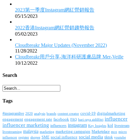
2023第一季度Instagram網紅營銷報告
05/15/2023
2022香港Instagram網紅營銷趨勢報告
05/02/2023
Cloudbreakr Major Updates (November 2022)
11/28/2022
Cloudbreakr用戶分享-海洋科研護膚品牌 Mer-Veille
10/12/2022
Search
Tags
covid-19
digitalmarketing
#instagramlive
2020
brands
content creator
analysis
influencer
facebook
engagement
engagement rate
FAQ
hari raya aidilfitri
influencer marketing
instagram
kol
influencers
livestream
Key Insights
malaysia
marketing campaign
Marketplace
livestreaming
marketing
mco
micro
social media
SME
social influence
tiktok
influencer
register
youtube
shopee