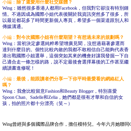
小編：
除了還愛用什麼社交媒體？
Wing：雖然很多香港人都用Facebook，但我對它卻沒有特別鍾
情。不過因成為國際小姐代表後關於我資訊突然多了很多，所
以最近都花多了時間更新個人專頁，希望多一個渠道跟別人和
傳媒溝通。
小編：
對今次國際小姐有什麼期望？有想過未來的規劃嗎？
Wing：當初決定參選純粹希望增廣見聞，沒想過藉著參選而
達到什麼目的。個性比較內斂的我都不敢相信自己能夠代表香
港出戰國際小姐選舉，這個突如其來的機會好讓我發掘一下自
己適合走一條怎樣的路，說不定最後會選擇幕後的工作甚至繼
續讀書進修呢！
小編：
最後，能跟讀者們分享一下你平時最愛看的網絡紅人
嗎？
Wing：我會比較留意Fashion和Beauty Blogger，特別喜愛
Spoon Chan、Sadelle和Zelia，她們都是很有才華和自信的女
孩，拍的照片都十分漂亮（笑～）
Wing曾經與多個國際品牌合作，擔任模特兒。今年六月她聯同Cloudbreakr參