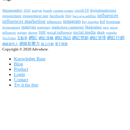
covid-19
digitalmarketing
#instagramlive
2020
brands
content creator
analysis
influencer
facebook
engagement
engagement rate
FAQ
hari raya aidilfitri
influencer marketing
instagram
kol
influencers
livestream
Key Insights
malaysia
marketing campaign
Marketplace
livestreaming
marketing
mco
micro
social media
SME
social influence
tiktok
influencer
register
youtube
shopee
網紅行銷
網紅
網紅熱話
網紅營銷
網紅管理
互動率
網紅攻略
YouTuber
網絡影響力
網絡創作人
線上行銷
電子商務
Copyright © 2020 Advwhere.
Knowledge Base
Blog
Product
Login
Contact
Try it for free