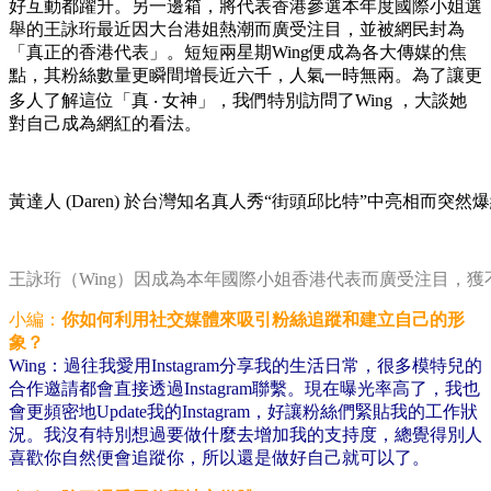
好互動都躍升。另一邊箱，將代表香港參選本年度國際小姐選
舉的王詠珩最近因大台港姐熱潮而廣受注目，並被網民封為
「真正的香港代表」。短短兩星期Wing便成為各大傳媒的焦
點，其粉絲數量更瞬間增長近六千，人氣一時無兩。為了讓更
多人了解這位「真 ‧ 女神」，我們特別訪問了Wing ，大談她
對自己成為網紅的看法。
黃達人 (Daren) 於台灣知名真人秀“街頭邱比特”中亮相而突然
王詠珩（Wing）因成為本年國際小姐香港代表而廣受注目，獲
小編：
你如何利用社交媒體來吸引粉絲追蹤和建立自己的形
象？
Wing：過往我愛用Instagram分享我的生活日常，很多模特兒的
合作邀請都會直接透過Instagram聯繫。現在曝光率高了，我也
會更頻密地Update我的Instagram，好讓粉絲們緊貼我的工作狀
況。我沒有特別想過要做什麼去增加我的支持度，總覺得別人
喜歡你自然便會追蹤你，所以還是做好自己就可以了。