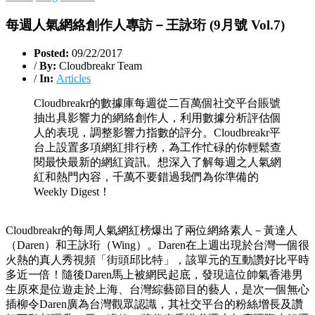
每週人氣網絡創作人專訪－王詠珩 (9月號 Vol.7)
Posted:
09/22/2017
/
By:
Cloudbreakr Team
/
In:
Articles
Cloudbreakr的數據庫每週從二百萬個社交平台賬號
抽出具影響力的網絡創作人，利用數據分析評估個
人的表現，調整影響力指數的評分。Cloudbreakr平
台上設置多項網紅排行榜，為工作忙碌的你輕鬆查
閱最快最新的網紅資訊。想深入了解每週之人氣網
紅和熱門內容，千萬不要錯過我們為你準備的
Weekly Digest！
Cloudbreakr的每周人氣網紅榜爆出了兩位網絡素人－黃達人
（Daren）和王詠珩（Wing）。Daren在上週出現於台灣一個很
火熱的真人秀視頻「街頭邱比特」，該單元的互動讚好比平時
多近一倍！隨後Daren馬上被網民起底，發現這位帥氣香港男
生原來是位遊走於上海、台灣綜藝節目的藝人，是次一個無心
插柳令Daren廣為台灣觀眾認識，其社交平台的粉絲增長及讚