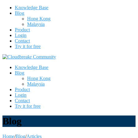
Knowledge Base
Blog
Hong Kong
Malaysia
Product
Login
Contact
Try it for free
Knowledge Base
Blog
Hong Kong
Malaysia
Product
Login
Contact
Try it for free
Blog
Home
/
Blog
/
Articles