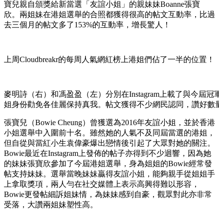
寶兒親自頒獎給新當選「友誼小姐」的親妹妹Boanne張寶
欣。兩姐妹在港姐選舉的合照都獲得很高的帖文互動率，比過
去三個月的帖文多了153%的互動率，增長驚人！
上周Cloudbreakr的每周人氣網紅榜上港姐們佔了一半的位置！
麥明詩（右）和馮盈盈（左）分別在Instagram上載了與今
姐身份勸免各佳麗保持真我。帖文獲得不少網民認同，讚好數
張寶兒（Bowie Cheung）曾獲選為2016年友誼小姐，並於香港
小姐選舉中入圍前十名。雖然她的人氣不及同屆當選的港姐，
但自從與當紅小生袁偉豪爆出戀情後引起了大眾對她的關注。
Bowie最近在Instagram上發佈的帖子亦得到不少迴響，因為她
的妹妹張寶欣參加了今屆港姐選舉，身為姐姐的Bowie經常發
帖支持妹妹。選舉當晚妹妹贏得友誼小姐，能夠親手從姐姐手
上拿取獎項，兩人勻在社交媒體上表示高興得難以形容，
Bowie更發帖細訴姐妹情，為妹妹感到自豪，觀眾對此亦非常
受落，大讚兩姐妹塑性高。