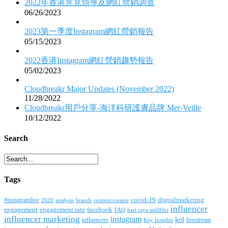
2022年香港意見領導及網紅營銷調查
06/26/2023
2023第一季度Instagram網紅營銷報告
05/15/2023
2022香港Instagram網紅營銷趨勢報告
05/02/2023
Cloudbreakr Major Updates (November 2022)
11/28/2022
Cloudbreakr用戶分享-海洋科研護膚品牌 Mer-Veille
10/12/2022
Search
Tags
covid-19
digitalmarketing
#instagramlive
2020
brands
content creator
analysis
influencer
facebook
engagement
engagement rate
FAQ
hari raya aidilfitri
influencer marketing
instagram
kol
influencers
livestream
Key Insights