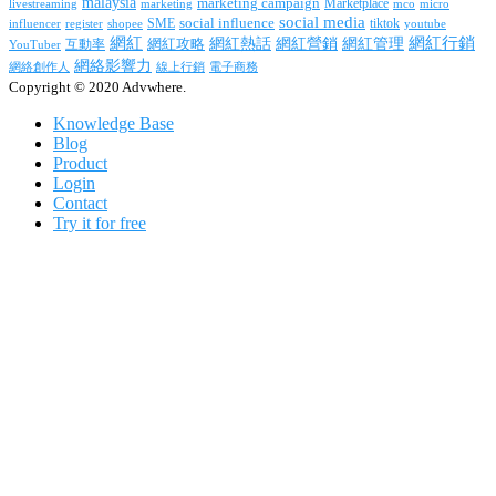
malaysia
marketing campaign
Marketplace
livestreaming
marketing
mco
micro
social media
SME
social influence
tiktok
influencer
register
youtube
shopee
網紅行銷
網紅
網紅熱話
網紅營銷
網紅管理
互動率
網紅攻略
YouTuber
網絡影響力
網絡創作人
線上行銷
電子商務
Copyright © 2020 Advwhere.
Knowledge Base
Blog
Product
Login
Contact
Try it for free