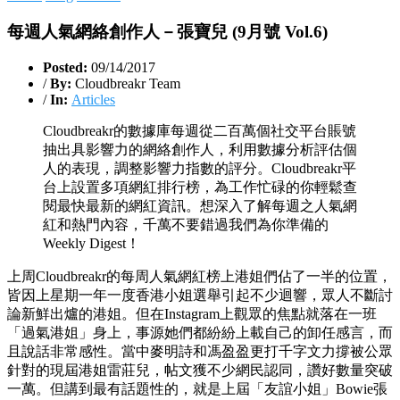
每週人氣網絡創作人－張寶兒 (9月號 Vol.6)
Posted:
09/14/2017
/
By:
Cloudbreakr Team
/
In:
Articles
Cloudbreakr的數據庫每週從二百萬個社交平台賬號
抽出具影響力的網絡創作人，利用數據分析評估個
人的表現，調整影響力指數的評分。Cloudbreakr平
台上設置多項網紅排行榜，為工作忙碌的你輕鬆查
閱最快最新的網紅資訊。想深入了解每週之人氣網
紅和熱門內容，千萬不要錯過我們為你準備的
Weekly Digest！
上周Cloudbreakr的每周人氣網紅榜上港姐們佔了一半的位置，
皆因上星期一年一度香港小姐選舉引起不少迴響，眾人不斷討
論新鮮出爐的港姐。但在Instagram上觀眾的焦點就落在一班
「過氣港姐」身上，事源她們都紛紛上載自己的卸任感言，而
且說話非常感性。當中麥明詩和馮盈盈更打千字文力撐被公眾
針對的現屆港姐雷莊兒，帖文獲不少網民認同，讚好數量突破
一萬。但講到最有話題性的，就是上屆「友誼小姐」Bowie張