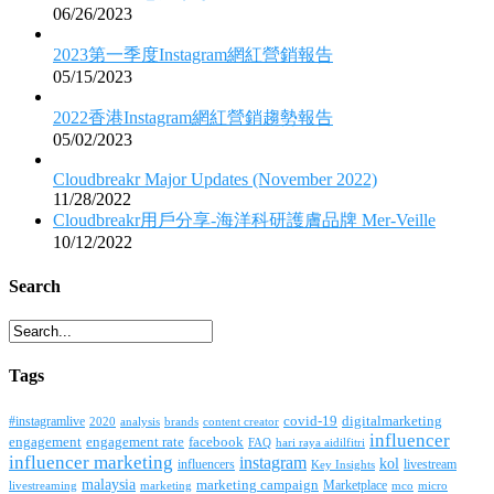
06/26/2023
2023第一季度Instagram網紅營銷報告
05/15/2023
2022香港Instagram網紅營銷趨勢報告
05/02/2023
Cloudbreakr Major Updates (November 2022)
11/28/2022
Cloudbreakr用戶分享-海洋科研護膚品牌 Mer-Veille
10/12/2022
Search
Tags
covid-19
digitalmarketing
#instagramlive
2020
brands
content creator
analysis
influencer
facebook
engagement
engagement rate
FAQ
hari raya aidilfitri
influencer marketing
instagram
kol
influencers
livestream
Key Insights
malaysia
marketing campaign
Marketplace
livestreaming
marketing
mco
micro