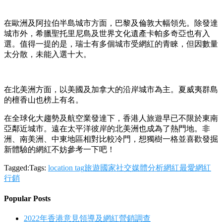
在歐洲及阿拉伯半島城市方面，巴黎及倫敦大幅領先。除發達
城市外，希臘聖托里尼島及世界文化遺產卡帕多奇亞也有入
選。值得一提的是，瑞士有多個城市受網紅的青睞，但因數量
太分散，未能入選十大。
在北美洲方面，以美國及加拿大的沿岸城市為主。夏威夷群島
的檀香山也榜上有名。
在全球化大趨勢及航空業發達下，香港人旅遊早已不限於東南
亞鄰近城市。遠在太平洋彼岸的北美洲也成為了熱門地。非
洲、南美洲、中東地區相對比較冷門，想獨樹一格並喜歡發掘
新體驗的網紅不妨參考一下吧！
Tagged:Tags:
location tag
旅遊國家
社交媒體分析
網紅最愛
網紅
行銷
Popular Posts
2022年香港意見領導及網紅營銷調查