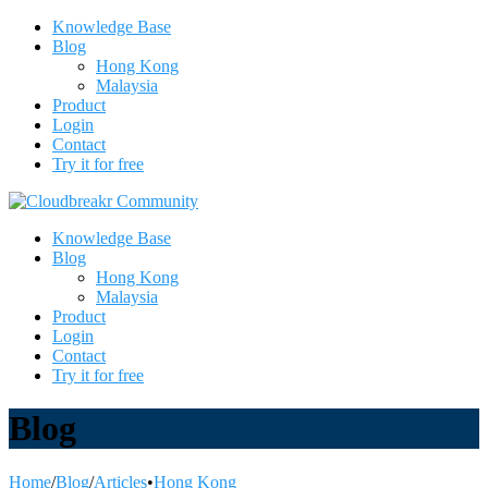
Knowledge Base
Blog
Hong Kong
Malaysia
Product
Login
Contact
Try it for free
Knowledge Base
Blog
Hong Kong
Malaysia
Product
Login
Contact
Try it for free
Blog
Home
/
Blog
/
Articles
•
Hong Kong