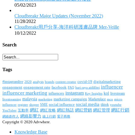
05/02/2023
Cloudbreakr Major Updates (November 2022)
11/28/2022
Cloudbreakr用戶分享-海洋科研護膚品牌 Mer-Veille
10/12/2022
Search
Tags
covid-19
digitalmarketing
#instagramlive
2020
brands
content creator
analysis
influencer
facebook
engagement
engagement rate
FAQ
hari raya aidilfitri
influencer marketing
instagram
kol
influencers
livestream
Key Insights
malaysia
marketing campaign
Marketplace
livestreaming
marketing
mco
micro
social media
SME
social influence
tiktok
influencer
register
youtube
shopee
網紅行銷
網紅
網紅熱話
網紅營銷
網紅管理
互動率
網紅攻略
YouTuber
網絡影響力
網絡創作人
線上行銷
電子商務
Copyright © 2020 Advwhere.
Knowledge Base