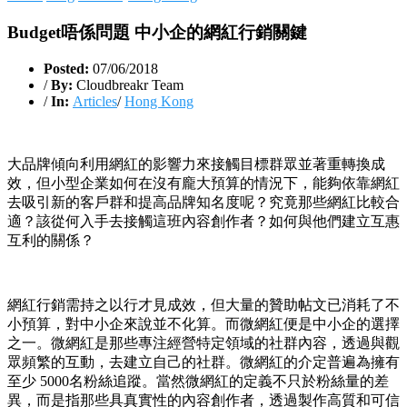
Budget唔係問題 中小企的網紅行銷關鍵
Posted:
07/06/2018
/
By:
Cloudbreakr Team
/
In:
Articles
/
Hong Kong
大品牌傾向利用網紅的影響力來接觸目標群眾並著重轉換成
效，但小型企業如何在沒有龐大預算的情況下，能夠依靠網紅
去吸引新的客戶群和提高品牌知名度呢？究竟那些網紅比較合
適？該從何入手去接觸這班內容創作者？如何與他們建立互惠
互利的關係？
網紅行銷需持之以行才見成效，但大量的贊助帖文已消耗了不
小預算，對中小企來說並不化算。而微網紅便是中小企的選擇
之一。微網紅是那些專注經營特定領域的社群內容，透過與觀
眾頻繁的互動，去建立自己的社群。微網紅的介定普遍為擁有
至少 5000名粉絲追蹤。當然微網紅的定義不只於粉絲量的差
異，而是指那些具真實性的內容創作者，透過製作高質和可信