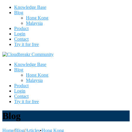
Knowledge Base
Blog
Hong Kong
Malaysia
Product
Login
Contact
Try it for free
Knowledge Base
Blog
Hong Kong
Malaysia
Product
Login
Contact
Try it for free
Blog
Home
/
Blog
/
Articles
•
Hong Kong