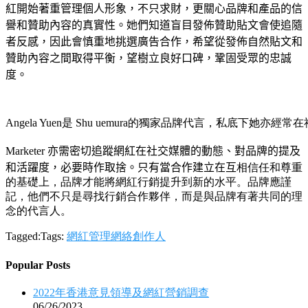
紅開始著重管理個人形象，不只求財，更關心品牌和產品的信
譽和贊助內容的真實性。
她們知道盲目發佈贊助貼文會使追隨
者反感，因此會慎重地挑選廣告合作，希望從發佈自然貼文和
贊助內容之間取得平衡，望樹立良好口碑，鞏固受眾的忠誠
度。
Angela Yuen是 Shu uemura的獨家品牌代言，私底下她
Marketer 亦需密切追蹤網紅在社交媒體的動態、對品牌的提及
和活躍度，必要時作取捨。只有當合作建立在互
相信任和尊重
的基礎上，品牌才能將網紅行銷提升到新的水平。品牌應謹
記，他們不只是尋找行銷合作夥伴，而是與品牌有著共同的理
念的代言人。
Tagged:Tags:
網紅管理
網絡創作人
Popular Posts
2022年香港意見領導及網紅營銷調查
06/26/2023