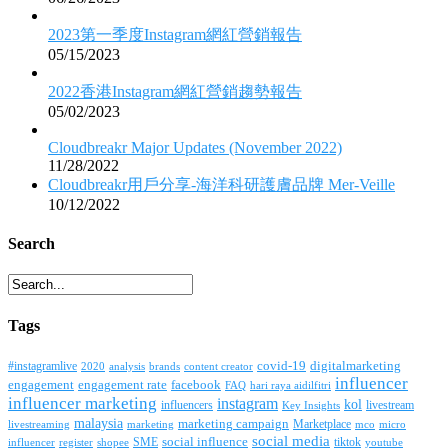
2023第一季度Instagram網紅營銷報告
05/15/2023
2022香港Instagram網紅營銷趨勢報告
05/02/2023
Cloudbreakr Major Updates (November 2022)
11/28/2022
Cloudbreakr用戶分享-海洋科研護膚品牌 Mer-Veille
10/12/2022
Search
Tags
covid-19
digitalmarketing
#instagramlive
2020
brands
content creator
analysis
influencer
facebook
engagement
engagement rate
FAQ
hari raya aidilfitri
influencer marketing
instagram
kol
influencers
livestream
Key Insights
malaysia
marketing campaign
Marketplace
livestreaming
marketing
mco
micro
social media
SME
social influence
tiktok
influencer
register
youtube
shopee