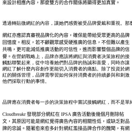
來設計相應內容，那麼雙方的合作關係將顯得更加真實。
透過轉貼微網紅的內容，讓她們感覺被受品牌愛戴和重視。那
網紅亦應認真審視品牌化的內容，確保能帶給受眾更高的品牌
回憶度。相反，若不顧觀眾感受硬推廣的信息，不但難以產生
共鳴，更可能減低推廣活動的可信性，進而影響整個品牌的信
譽。
在營銷戰略上，品牌亦應該將網紅與消費者决策旅程的接
觸點聯繫起來，從中培養她們對品牌的熱誠和喜愛，同時亦讓
網紅了解什麼內容創作更能切入消費者的痛點。除了投資於網
紅的關係管理，品牌需學習如何保持消費者的持續參與和刺激
他們採取行動的事情。
品牌應在消費者每一步的決策旅程中嘗試接觸網紅，而不是單
Cloudbreakr 發現部分網紅在 IPSA 廣告活動後幾個月刪除帖
文，其原因可能是網紅覺得廣告內容的相關性低，或缺乏對品
牌的忠誠。隨著愈來愈多
針對
網紅濫接品牌合作的醜聞，有網