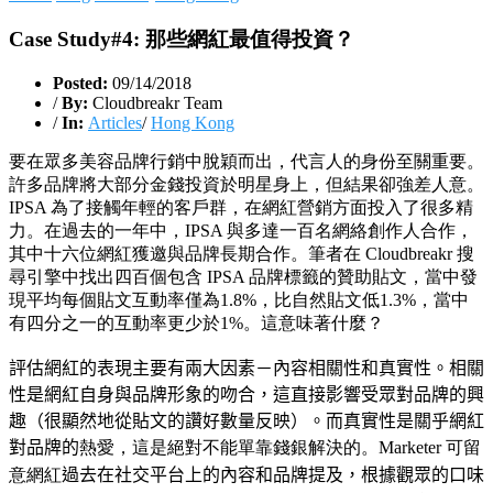
Case Study#4: 那些網紅最值得投資？
Posted:
09/14/2018
/
By:
Cloudbreakr Team
/
In:
Articles
/
Hong Kong
要在眾多美容品牌行銷中脫穎而出，代言人的身份至關重要。
許多品牌將大部分金錢投資於明星身上，但結果卻強差人意。
IPSA 為了接觸年輕的客戶群，在網紅營銷方面投入了很多精
力。在過去的一年中，IPSA 與多達一百名網絡創作人合作，
其中十六位網紅獲邀與品牌長期合作。筆者在 Cloudbreakr 搜
尋引擎中找出四百個包含 IPSA 品牌標籤的贊助貼文，當中發
現平均每個貼文互動率僅為1.8%，比自然貼文低1.3%，當中
有四分之一的互動率更少於1%。這意味著什麼？
評估網紅的表現主要有兩大因素－內容相關性和真實性。相關
性是網紅自身與品牌形象的吻合，這直接影響受眾對品牌的興
趣（很顯然地從貼文的讚好數量反映）。而真實性是關乎網紅
對品牌的
熱愛，這是絕對不能單靠錢銀解決的。Marketer 可留
意網紅
過去在社交平台上的內容和品牌提及，根據觀眾的口味