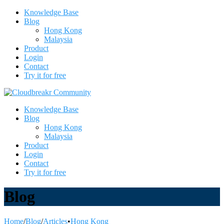
Knowledge Base
Blog
Hong Kong
Malaysia
Product
Login
Contact
Try it for free
Knowledge Base
Blog
Hong Kong
Malaysia
Product
Login
Contact
Try it for free
Blog
Home
/
Blog
/
Articles
•
Hong Kong