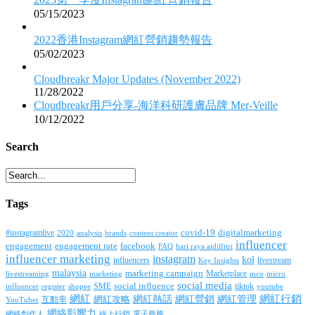
05/15/2023
2022香港Instagram網紅營銷趨勢報告
05/02/2023
Cloudbreakr Major Updates (November 2022)
11/28/2022
Cloudbreakr用戶分享-海洋科研護膚品牌 Mer-Veille
10/12/2022
Search
Tags
covid-19
digitalmarketing
#instagramlive
2020
brands
content creator
analysis
influencer
facebook
engagement
engagement rate
FAQ
hari raya aidilfitri
influencer marketing
instagram
kol
influencers
livestream
Key Insights
malaysia
marketing campaign
Marketplace
livestreaming
marketing
mco
micro
social media
SME
social influence
tiktok
influencer
register
youtube
shopee
網紅行銷
網紅
網紅熱話
網紅營銷
網紅管理
互動率
網紅攻略
YouTuber
網絡影響力
網絡創作人
線上行銷
電子商務