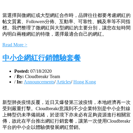
當選擇與微網紅或大型網紅合作時，品牌往往都要考慮網紅的
帖文質素、Followers分佈、互動率、可靠性、觸及率等不同指
標。我們整理了微網紅與大型網紅的主要分別，讓您在短時間
內明白兩種網紅的特徵，選擇最適合自己的網紅。
Read More >
中小企網紅行銷體驗套餐
Posted:
07/18/2020
/
By:
Cloudbreakr Team
/
In:
Announcements
/
Articles
/
Hong Kong
新型肺炎疫情反覆，近日又爆發第三波疫情，本地經濟再一次
受到嚴重打擊。Cloudbreakr意識到不少企業特別是中小企對線
上轉型仍未準備就緒，於逆境下亦未必有足夠資源進行相關宣
傳，故此在平台推出網紅行銷套餐，讓第一次使用Cloudbreakr
平台的中小企以體驗價發展網紅營銷。