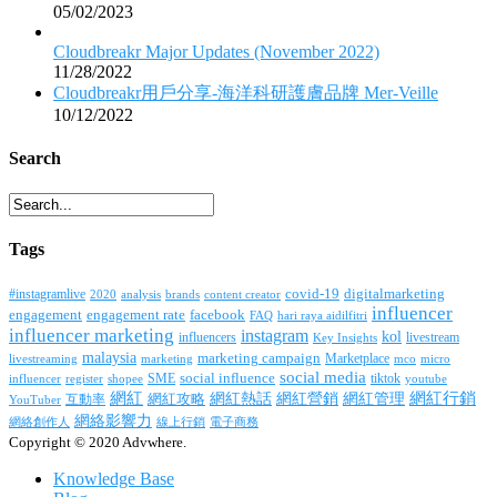
05/02/2023
Cloudbreakr Major Updates (November 2022)
11/28/2022
Cloudbreakr用戶分享-海洋科研護膚品牌 Mer-Veille
10/12/2022
Search
Tags
covid-19
digitalmarketing
#instagramlive
2020
brands
content creator
analysis
influencer
facebook
engagement
engagement rate
FAQ
hari raya aidilfitri
influencer marketing
instagram
kol
influencers
livestream
Key Insights
malaysia
marketing campaign
Marketplace
livestreaming
marketing
mco
micro
social media
SME
social influence
tiktok
influencer
register
youtube
shopee
網紅行銷
網紅
網紅熱話
網紅營銷
網紅管理
互動率
網紅攻略
YouTuber
網絡影響力
網絡創作人
線上行銷
電子商務
Copyright © 2020 Advwhere.
Knowledge Base