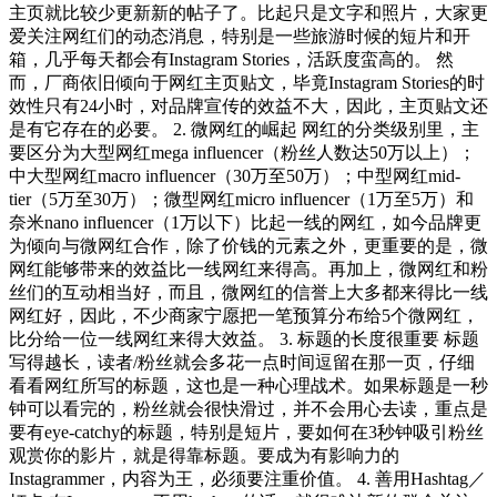
主页就比较少更新新的帖子了。比起只是文字和照片，大家更
爱关注网红们的动态消息，特别是一些旅游时候的短片和开
箱，几乎每天都会有Instagram Stories，活跃度蛮高的。 然
而，厂商依旧倾向于网红主页贴文，毕竟Instagram Stories的时
效性只有24小时，对品牌宣传的效益不大，因此，主页贴文还
是有它存在的必要。 2. 微网红的崛起 网红的分类级别里，主
要区分为大型网红mega influencer（粉丝人数达50万以上）；
中大型网红macro influencer（30万至50万）；中型网红mid-
tier（5万至30万）；微型网红micro influencer（1万至5万）和
奈米nano influencer（1万以下）比起一线的网红，如今品牌更
为倾向与微网红合作，除了价钱的元素之外，更重要的是，微
网红能够带来的效益比一线网红来得高。再加上，微网红和粉
丝们的互动相当好，而且，微网红的信誉上大多都来得比一线
网红好，因此，不少商家宁愿把一笔预算分布给5个微网红，
比分给一位一线网红来得大效益。 3. 标题的长度很重要 标题
写得越长，读者/粉丝就会多花一点时间逗留在那一页，仔细
看看网红所写的标题，这也是一种心理战术。如果标题是一秒
钟可以看完的，粉丝就会很快滑过，并不会用心去读，重点是
要有eye-catchy的标题，特别是短片，要如何在3秒钟吸引粉丝
观赏你的影片，就是得靠标题。要成为有影响力的
Instagrammer，内容为王，必须要注重价值。 4. 善用Hashtag／