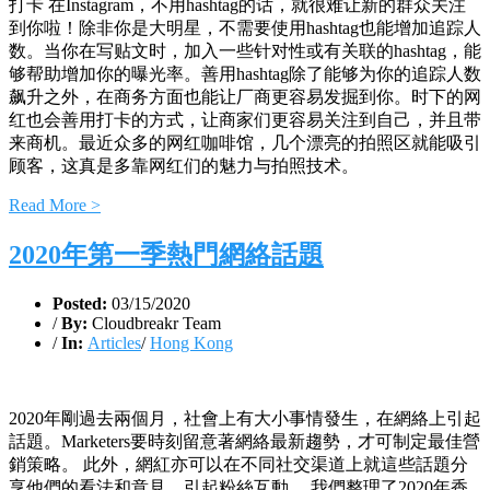
打卡 在Instagram，不用hashtag的话，就很难让新的群众关注
到你啦！除非你是大明星，不需要使用hashtag也能增加追踪人
数。当你在写贴文时，加入一些针对性或有关联的hashtag，能
够帮助增加你的曝光率。善用hashtag除了能够为你的追踪人数
飙升之外，在商务方面也能让厂商更容易发掘到你。时下的网
红也会善用打卡的方式，让商家们更容易关注到自己，并且带
来商机。最近众多的网红咖啡馆，几个漂亮的拍照区就能吸引
顾客，这真是多靠网红们的魅力与拍照技术。
Read More >
2020年第一季熱門網絡話題
Posted:
03/15/2020
/
By:
Cloudbreakr Team
/
In:
Articles
/
Hong Kong
2020年剛過去兩個月，社會上有大小事情發生，在網絡上引起
話題。Marketers要時刻留意著網絡最新趨勢，才可制定最佳營
銷策略。 此外，網紅亦可以在不同社交渠道上就這些話題分
享他們的看法和意見，引起粉絲互動。 我們整理了2020年香