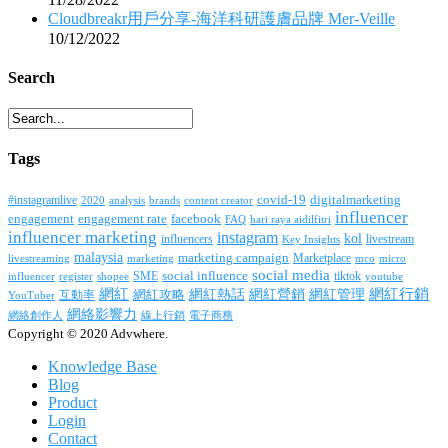
Cloudbreakr用戶分享-海洋科研護膚品牌 Mer-Veille
10/12/2022
Search
Tags
covid-19
digitalmarketing
#instagramlive
2020
brands
content creator
analysis
influencer
facebook
engagement
engagement rate
FAQ
hari raya aidilfitri
influencer marketing
instagram
kol
influencers
livestream
Key Insights
malaysia
marketing campaign
Marketplace
livestreaming
marketing
mco
micro
social media
SME
social influence
tiktok
influencer
register
youtube
shopee
網紅行銷
網紅
網紅熱話
網紅營銷
網紅管理
互動率
網紅攻略
YouTuber
網絡影響力
網絡創作人
線上行銷
電子商務
Copyright © 2020 Advwhere.
Knowledge Base
Blog
Product
Login
Contact