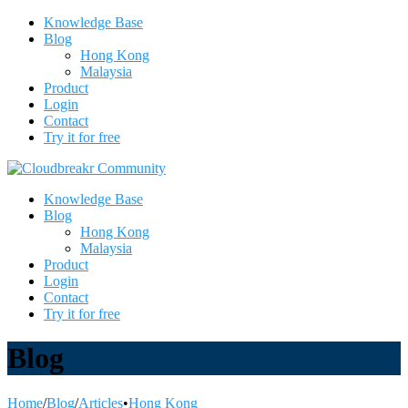
Knowledge Base
Blog
Hong Kong
Malaysia
Product
Login
Contact
Try it for free
Knowledge Base
Blog
Hong Kong
Malaysia
Product
Login
Contact
Try it for free
Blog
Home
/
Blog
/
Articles
•
Hong Kong