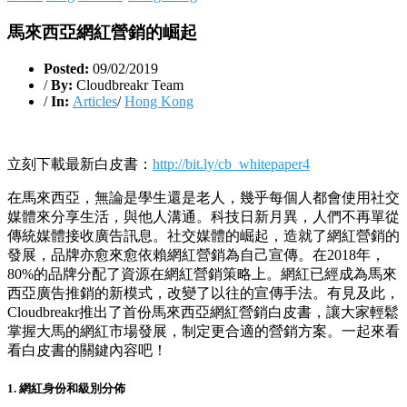
馬來西亞網紅營銷的崛起
Posted:
09/02/2019
/
By:
Cloudbreakr Team
/
In:
Articles
/
Hong Kong
立刻下載最新白皮書：
http://bit.ly/cb_whitepaper4
在馬來西亞，無論是學生還是老人，幾乎每個人都會使用社交
媒體來分享生活，與他人溝通。科技日新月異，人們不再單從
傳統媒體接收廣告訊息。社交媒體的崛起，造就了網紅營銷的
發展，品牌亦愈來愈依賴網紅營銷為自己宣傳。在2018年，
80%的品牌分配了資源在網紅營銷策略上。網紅已經成為馬來
西亞廣告推銷的新模式，改變了以往的宣傳手法。有見及此，
Cloudbreakr推出了首份馬來西亞網紅營銷白皮書，讓大家輕鬆
掌握大馬的網紅市場發展，制定更合適的營銷方案。一起來看
看白皮書的關鍵內容吧！
1. 網紅身份和級別分佈