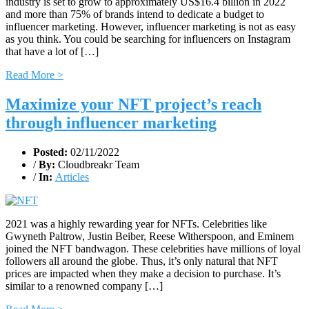
industry is set to grow to approximately US$16.4 billion in 2022
and more than 75% of brands intend to dedicate a budget to
influencer marketing. However, influencer marketing is not as easy
as you think. You could be searching for influencers on Instagram
that have a lot of […]
Read More >
Maximize your NFT project’s reach
through influencer marketing
Posted:
02/11/2022
/
By:
Cloudbreakr Team
/
In:
Articles
2021 was a highly rewarding year for NFTs. Celebrities like
Gwyneth Paltrow, Justin Beiber, Reese Witherspoon, and Eminem
joined the NFT bandwagon. These celebrities have millions of loyal
followers all around the globe. Thus, it’s only natural that NFT
prices are impacted when they make a decision to purchase. It’s
similar to a renowned company […]