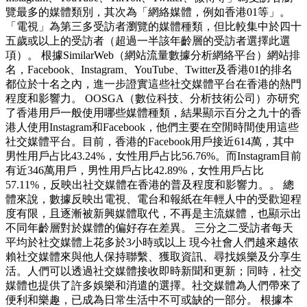
覽最多的媒體類別，其次為「網絡媒體，例如香港01等」。
「電視」為第三多受訪者瀏覽的媒體種類，但比較集中於四十
五歲或以上的受訪者（超過一半該年齡層的受訪者選擇此選
項）。 根據SimilarWeb（網站流量數據分析網絡平台）網站排
名，Facebook、Instagram、YouTube、Twitter及香港01的排名
都位於十名之內，進一步證實這些社交媒體平台在香港的熱門
程度和影響力。 OOSGA（數位科技、分析技術公司）亦研究
了香港用戶一般使用哪些媒體種類，結果顯示百分之九十的香
港人使用Instagram和Facebook，他們主要在空閒時間使用這些
社交媒體平台。目前，香港的Facebook用戶接近614萬，其中
男性用戶占比43.24%，女性用戶占比56.76%。而Instagram目前
有近346萬用戶，男性用戶占比42.89%，女性用戶占比
57.11%，反映出社交媒體在香港的普及程度和影響力。。 總
體來說，數據反映出電視、電台和報紙在年輕人中的受歡迎程
度有限，且逐漸被新興媒體取代，不再是主流媒體，也顯示出
不同年齡層對於媒體的偏好存在差異。 三分之二受訪者每天
平均於社交媒體上花多於3小時或以上 現今社會人們越來越依
賴社交媒體來與他人保持聯繫、獲取資訊、尋找娛樂及分享生
活。人們可以透過社交媒體接收即時新聞和更新；同時，社交
媒體也提供了許多娛樂和消遣的選擇。社交媒體為人們帶來了
便利和樂趣，已成為日常生活中不可或缺的一部分。 根據本