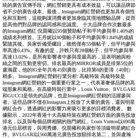
統的廣告宣傳手段，網紅營銷更具有成本效益，可以讓品牌節
省不少的廣告成本。最後，Instagram網紅營銷也更加具有個性
化和互動性，這能夠讓消費者更加身臨其境地體驗品牌，從而
提高他們對品牌的認同感和忠誠度。 十大品牌合作次數最多
的Instagram網紅 倪晨曦以95個贊助帖子和平均參與率1.40%的
成績名列榜首。王丹妮以90個帖子和平均參與率1.84%的成績
緊隨其後。吳家忻備受矚目，雖然僅有55個帖子，但平均參與
率高達6.43%。有趣的是，許軼只有28個帖子，但平均參與率
高達13.02%，是所有影響者中參與度最高的，這表明她與粉
絲之間的互動更密切。排名最高的MIRROR成員是排第5位的
盧瀚霆，他的IG全年共有45則廣告，比排第6的姜濤（40則）
稍多。 Instagram網紅營銷行業分析: 高級時裝 高級時裝是
Instagram網紅營銷的一個重要行業之一，代表著奢侈品牌的高
端形象和風格。在高級時裝行業中，Louis Vuitton、BVLGARI
和GUCCI是領先的品牌，也是Instagram網紅營銷的活躍參與
者。這些品牌不僅在Instagram上投放了大量的廣告，還與明星
網紅合作，透過網紅的影響力來吸引更多的目標消費者。 數
據顯示，2022年香港十大高級時裝在網紅營銷方面的廣告投放
排名，以及與每個品牌相關的熱門網紅。Louis Vuitton以690萬
港元位居榜首，與周秀娜、倪晨曦和吳家忻等頂級明星網紅合
作。BVLGARI以560萬港元廣告投放額排名第二，並與盧瀚