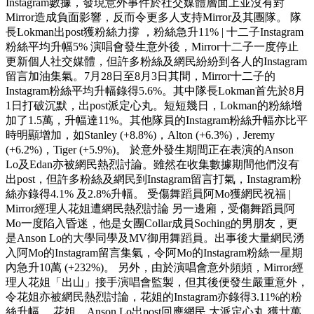
Instagram數據，發現意外事件於社交媒體層面上並沒有對
Mirror造成負面影響，反而令更多人支持Mirror及其團隊。 隊
長Lokman出post獲粉絲力撐 ，粉絲急升11% | 十二子Instagram
粉絲平均升幅5% 演唱會發生意外後，Mirror十二子一度停止
更新個人社交媒體，但許多粉絲及網民紛紛到各人的Instagram
留言加油集氣。7月28日至8月3日其間，Mirror十二子的
Instagram粉絲平均升幅錄得5.6%。其中隊長Lokman首先於8月
1日打破沉默，出post派定心丸。短短幾日，Lokman的粉絲增
加了1.5萬，升幅達11%。其他隊員的Instagram粉絲升幅亦比平
時明顯增加，如Stanley (+8.8%)，Alton (+6.3%)，Jeremy
(+6.2%)，Tiger (+5.9%)。 於意外發生期間正在表演的Anson
Lo及Edan亦被網民熱烈討論。雖然在收集數據期間他們沒有
出post，但許多粉絲及網民到Instagram留言打氣，Instagram粉
絲亦錄得4.1% 及2.8%升幅。 受傷舞蹈員阿Mo獲網民祝福 |
Mirror經理人花姐遭網民熱烈討論 另一邊廂，受傷舞蹈員阿
Mo一度陷入昏迷，他是女團Collar成員Soching的男朋友，更
是Anson Lo的大學同學及MV御用舞蹈員。出事後大量網民湧
入阿Mo的Instagram留言集氣，令阿Mo的Instagram粉絲一星期
內急升10萬 (+232%)。 另外，由於演唱會意外頻頻，Mirror經
理人花姐「出山」接手演唱會監製，但其後便發生嚴重意外，
令花姐亦被網民熱烈討論，花姐的Instagram亦錄得3.11%的粉
絲升幅。 花姐、Anson Lo出post回應網民 大派定心丸 獲廿萬