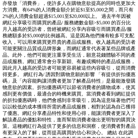
亦發放「消費券」，使許多人在購物意欲提高的同時也更加大
方消費。有64%的人消費金額介於近$1至$5,000之間，而只有
2%的人消費金額超過$15,001至$20,000以上。 過去半年因被
網紅分享吸引而購買的產品/ 服務總數金額>$5,000 的百分比
月入越高的受訪者，曾經被網紅分享內容吸引而購買產品/服
務總額多於$5,000的比例越高。這是因為他們擁有較多可支配
收入，可以用來購買更昂貴的產品或服務。收入越高的受訪者
可能更關注品質或品牌形象，而網紅通常代表著某些品牌或產
品。此外，他們可能更注重享受生活，願意花錢體驗不同的產
品或服務。網紅通常會分享新穎、有趣或獨特的產品或服務，
因此月入越高的受訪者可能更容易被這些內容吸引，從而消費
得更多。 網紅行為/ 誘因對購物意願的影響 「有提供折扣優惠
碼」及「內容能夠讓消費者更加了解產品特性」是最能激發購
物意欲的因素。折扣優惠碼可以節省消費者的購物成本，使其
感到更有價值，最適合的時機來購買。當消費者看到網紅提供
的折扣優惠碼時，他們會感到非常吸引，因為這意味著他們可
以以較低的成本獲得所需的產品或服務，相對於認為自己獲得
了優惠。網紅分享產品特性和使用心得，能讓消費者更深入了
解該產品的優點和特性，進而幫助消費者做出更明智的購買決
策。這種網紅行為提供了更多的信息和洞察，使消費者對產品
有更深入的了解，從而提高購買的信心和決心。 總結 在此調