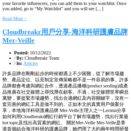
your favorite influencers, you can add them to your watchlist. Once
you added, go to “My Watchlist” and you will see […]
Read More >
Cloudbreakr用戶分享-海洋科研護膚品牌
Mer-Veille
Posted:
10/12/2022
/
By:
Cloudbreakr Team
/
In:
Articles
許多品牌在剛剛起步的時候都遇上不少困難，從了解市場趨
勢、產品定位、以至制定宣傳策略都不是一件容易的事。許多
品牌都會考慮與網紅合作，透過產品播種(product seeding)或產
品推廣在社交媒體上尋找潛在顧客。不過，社交媒體世界瞬息
萬變，要捉緊市場趨勢，找出合適網紅及內容關鍵字，沒有一
套完善的網紅工具是做不到的。正如本文的真實用戶個案分
享，本地海洋科研護膚品牌 Mer-Veille主理人之一Lavinia分享
如何利用Cloudbreakr網紅行銷平台了解市場趨勢，找出行業最
hot topic及找出高質素的網紅。 關於Mer-Veille Mer-Veille是香
港首個結合海洋科研的護膚品牌，她們用了大約兩年時間研發