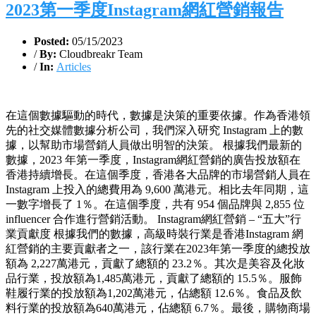
2023第一季度Instagram網紅營銷報告
Posted:
05/15/2023
/
By:
Cloudbreakr Team
/
In:
Articles
在這個數據驅動的時代，數據是決策的重要依據。作為香港領
先的社交媒體數據分析公司，我們深入研究 Instagram 上的數
據，以幫助市場營銷人員做出明智的決策。 根據我們最新的
數據，2023 年第一季度，Instagram網紅營銷的廣告投放額在
香港持續增長。在這個季度，香港各大品牌的市場營銷人員在
Instagram 上投入的總費用為 9,600 萬港元。相比去年同期，這
一數字增長了 1％。在這個季度，共有 954 個品牌與 2,855 位
influencer 合作進行營銷活動。 Instagram網紅營銷 – “五大”行
業貢獻度 根據我們的數據，高級時裝行業是香港Instagram 網
紅營銷的主要貢獻者之一，該行業在2023年第一季度的總投放
額為 2,227萬港元，貢獻了總額的 23.2％。其次是美容及化妝
品行業，投放額為1,485萬港元，貢獻了總額的 15.5％。服飾
鞋履行業的投放額為1,202萬港元，佔總額 12.6％。食品及飲
料行業的投放額為640萬港元，佔總額 6.7％。最後，購物商場