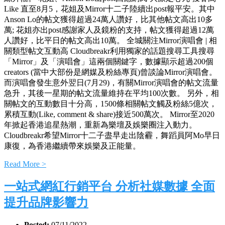
Like 直至8月5，花姐及Mirror十二子陸續出post報平安。其中
Anson Lo的帖文獲得超過24萬人讚好，比其他帖文高出10多
萬; 花姐亦出post感謝家人及鏡粉的支持，帖文獲得超過12萬
人讚好，比平日的帖文高出10萬。 全城關注Mirror演唱會 | 相
關類型帖文互動高 Cloudbreakr利用獨家的話題搜尋工具搜尋
「Mirror」及「演唱會」這兩個關鍵字，數據顯示超過200個
creators (當中大部份是網媒及粉絲專頁)曾談論Mirror演唱會。
而演唱會發生意外翌日(7月29)，有關Mirror演唱會的帖文流量
急升，其後一星期的帖文流量維持在平均100次數。 另外，相
關帖文的互動數目十分高，1500條相關帖文觸及粉絲5億次，
累積互動(Like, comment & share)接近500萬次。 Mirror至2020
年掀起香港追星熱潮，重新為樂壇及娛樂圈注入動力。
Cloudbreakr希望Mirror十二子盡早走出陰霾，舞蹈員阿Mo早日
康復，為香港繼續帶來娛樂及正能量。
Read More >
一站式網紅行銷平台 分析社媒數據 全面
提升品牌影響力
Posted:
07/11/2022