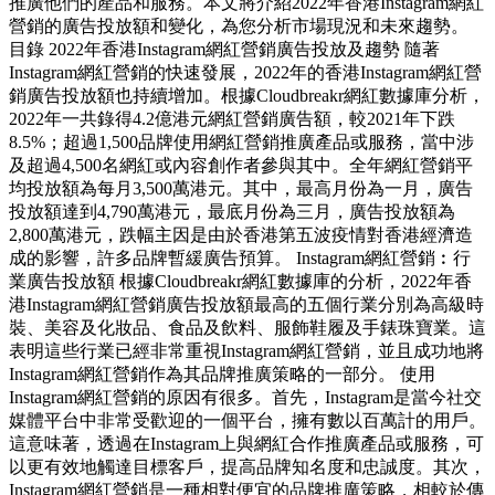
推廣他們的產品和服務。本文將介紹2022年香港Instagram網紅
營銷的廣告投放額和變化，為您分析市場現況和未來趨勢。
目錄 2022年香港Instagram網紅營銷廣告投放及趨勢 隨著
Instagram網紅營銷的快速發展，2022年的香港Instagram網紅營
銷廣告投放額也持續增加。根據Cloudbreakr網紅數據庫分析，
2022年一共錄得4.2億港元網紅營銷廣告額，較2021年下跌
8.5%；超過1,500品牌使用網紅營銷推廣產品或服務，當中涉
及超過4,500名網紅或內容創作者參與其中。全年網紅營銷平
均投放額為每月3,500萬港元。其中，最高月份為一月，廣告
投放額達到4,790萬港元，最底月份為三月，廣告投放額為
2,800萬港元，跌幅主因是由於香港第五波疫情對香港經濟造
成的影響，許多品牌暫緩廣告預算。 Instagram網紅營銷︰行
業廣告投放額 根據Cloudbreakr網紅數據庫的分析，2022年香
港Instagram網紅營銷廣告投放額最高的五個行業分別為高級時
裝、美容及化妝品、食品及飲料、服飾鞋履及手錶珠寶業。這
表明這些行業已經非常重視Instagram網紅營銷，並且成功地將
Instagram網紅營銷作為其品牌推廣策略的一部分。 使用
Instagram網紅營銷的原因有很多。首先，Instagram是當今社交
媒體平台中非常受歡迎的一個平台，擁有數以百萬計的用戶。
這意味著，透過在Instagram上與網紅合作推廣產品或服務，可
以更有效地觸達目標客戶，提高品牌知名度和忠誠度。其次，
Instagram網紅營銷是一種相對便宜的品牌推廣策略，相較於傳