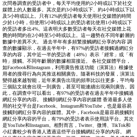
次問卷調查的受訪者中，每天平均使用約2小時或以下於社交
媒體上的人數最多。其次是約3小時或以下、約4小時或以下以
及5小時或以上。只有12%的受訪者每天使用社交媒體的時間
少於1小時，但使用5小時或以上的受訪者比使用1小時或以下
的受訪者多出4%。這表明大多數受訪者每天在社交媒體上花
費的時間約在2小時至5小時或以上。這一趨勢在不同年齡層的
數據中差異不大。 過去半年有多頻繁接觸網紅分享的內容 調
查的數據顯示，在過去半年中，有97%的受訪者接觸過網紅分
享的內容，其中近一半的受訪者（48%）表示「經常」或「有
時」接觸。不同年齡層的數據相當接近。 各社交媒體平台，
如Facebook和Instagram，利用廣告推送功能（演算法）根據使
用者的搜尋行為向其推送相關廣告。隨著科技的發展，演算法
變得越來越智能，近年來廣告出現的頻率比以往更多，平均每
三個貼文就會出現一則廣告，甚至可能連續出現兩則廣告。因
此，在調查中可以看出，有97%的受訪者在過去半年中接觸過
網紅分享的內容。 接觸到網紅分享內容的媒體 香港最多人使
用的社交平台是Facebook、Instagram和YouTube，也是最容易
接觸到網紅分享內容的媒體。其中，Facebook是最容易接觸到
網紅分享內容的平台，有79%的受訪者表示使用該平台。其次
是YouTube和Instagram。相對而言，Twitter、微博、TikTok和
小紅書較少有香港人透過這些平台接觸網紅分享的內容。 網