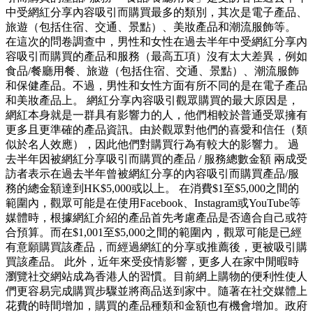
中受網紅分享內容吸引而購買最多的類別，其次是電子產品、
旅遊（包括住宿、交通、景點）、美妝產品和潮流服飾等。
在這次的問卷調查中，男性和女性在過去半年中受網紅分享內
容吸引而購買的產品和服務（最高五項）沒有太大差異，例如
食品/餐廳用餐、旅遊（包括住宿、交通、景點）、潮流服飾
和保健產品。不過，男性和女性方面有所不同的是在電子產品
和美妝產品上。 網紅分享內容吸引觀眾購買的最大原因是，
網紅本身就是一群具有影響力的人，他們相較於普通受眾擁有
更多且更準確的產品資訊。由於觀眾對他們的喜愛和信任（類
似於名人效應），因此他們對購買行為有較大的影響力。 過
去半年因被網紅分享吸引而購買的產品 / 服務總數金額 兩成受
訪者表示在過去半年曾被網紅分享的內容吸引而購買產品/服
務的總金額達到HK$5,000或以上。 在消費$1至$5,000之間的
範圍內，觀眾可能是在使用Facebook、Instagram或YouTube等
媒體時，根據網紅介紹的產品首先考慮產品是否適合自己或符
合預算。而在$1,001至$5,000之間的範圍內，觀眾可能是已經
有意願購買該產品，而經過網紅的分享或推薦後，更被吸引購
買該產品。 此外，近年來受疫情影響，更多人在家中閒暇時
瀏覽社交網站成為香港人的習慣。目前網上購物的便利性使人
們更容易完成購買步驟並將商品送到家中。隨著在社交媒體上
花費的時間增加，購買的產品種類和金額也有機會增加。政府