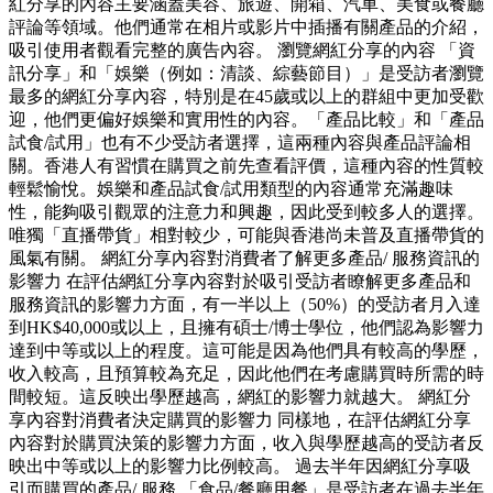
紅分享的內容主要涵蓋美容、旅遊、開箱、汽車、美食或餐廳
評論等領域。他們通常在相片或影片中插播有關產品的介紹，
吸引使用者觀看完整的廣告內容。 瀏覽網紅分享的內容 「資
訊分享」和「娛樂（例如：清談、綜藝節目）」是受訪者瀏覽
最多的網紅分享內容，特別是在45歲或以上的群組中更加受歡
迎，他們更偏好娛樂和實用性的內容。「產品比較」和「產品
試食/試用」也有不少受訪者選擇，這兩種內容與產品評論相
關。香港人有習慣在購買之前先查看評價，這種內容的性質較
輕鬆愉悅。娛樂和產品試食/試用類型的內容通常充滿趣味
性，能夠吸引觀眾的注意力和興趣，因此受到較多人的選擇。
唯獨「直播帶貨」相對較少，可能與香港尚未普及直播帶貨的
風氣有關。 網紅分享內容對消費者了解更多產品/ 服務資訊的
影響力 在評估網紅分享內容對於吸引受訪者瞭解更多產品和
服務資訊的影響力方面，有一半以上（50%）的受訪者月入達
到HK$40,000或以上，且擁有碩士/博士學位，他們認為影響力
達到中等或以上的程度。這可能是因為他們具有較高的學歷，
收入較高，且預算較為充足，因此他們在考慮購買時所需的時
間較短。這反映出學歷越高，網紅的影響力就越大。 網紅分
享內容對消費者決定購買的影響力 同樣地，在評估網紅分享
內容對於購買決策的影響力方面，收入與學歷越高的受訪者反
映出中等或以上的影響力比例較高。 過去半年因網紅分享吸
引而購買的產品/ 服務 「食品/餐廳用餐」是受訪者在過去半年