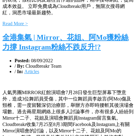
成本效益。 立即免費成為Cloudbreakr用戶，無限次搜尋網
紅，洞悉市場最新趨勢。
Read More >
全港集氣 | Mirror、花姐、阿Mo獲粉絲
力撐 Instagram粉絲不跌反升!?
Posted:
08/09/2022
/
By:
Cloudbreakr Team
/
In:
Articles
人氣男團MIRROR紅館演唱會7月28日發生巨型屏幕下墮意
外，造成3位舞蹈員受傷，其中一位舞蹈員李啟言(阿Mo)傷及
頸椎，需一度留醫深切治療部，舉辦方亦即時腰斬其後演場會
場數。過去兩星期網絡上很多人討論事件，亦有很多人紛紛到
Mirror十二子、花姐及演唱會舞蹈員Instagram留言集氣。
Cloudbreakr收集7月25至8月3期間Facebook及Instagram上有關
Mirror演唱會的討論，以及Mirror十二子、花姐及阿Mo的