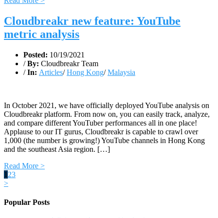
Read More >
Cloudbreakr new feature: YouTube
metric analysis
Posted:
10/19/2021
/
By:
Cloudbreakr Team
/
In:
Articles
/
Hong Kong
/
Malaysia
In October 2021, we have officially deployed YouTube analysis on
Cloudbreakr platform. From now on, you can easily track, analyze,
and compare different YouTuber performances all in one place!
Applause to our IT gurus, Cloudbreakr is capable to crawl over
1,000 (the number is growing!) YouTube channels in Hong Kong
and the southeast Asia region. […]
Read More >
1
2
3
>
Popular Posts