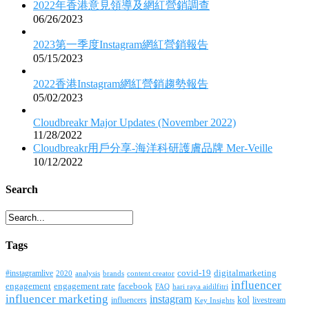
2022年香港意見領導及網紅營銷調查
06/26/2023
2023第一季度Instagram網紅營銷報告
05/15/2023
2022香港Instagram網紅營銷趨勢報告
05/02/2023
Cloudbreakr Major Updates (November 2022)
11/28/2022
Cloudbreakr用戶分享-海洋科研護膚品牌 Mer-Veille
10/12/2022
Search
Tags
covid-19
digitalmarketing
#instagramlive
2020
brands
content creator
analysis
influencer
facebook
engagement
engagement rate
FAQ
hari raya aidilfitri
influencer marketing
instagram
kol
influencers
livestream
Key Insights