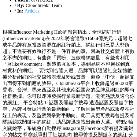
/
By:
Cloudbreakr Team
/
In:
Articles
根據Influencer Marketing Hub的報告指出，全球網紅行銷
(Influencer marketing)在2022年將會達致$160.4億美元，超過七
成半品牌有意投放資源在網紅行銷上。網紅行銷已是大勢所
趨，不過要有效執行不是一件容易的事。因為社交媒體上有數
之不盡的網紅，有些會「買粉」造假粉絲數量，有些會利用
「互like互comment」製造假互動率，導到品牌不容易找到真
材實料的網紅。 要找到合適人選，品牌可以透過社交媒體數
據分析網紅的社交媒體表現及粉絲質量，避免「中伏」超額支
出而得不到相應的效果。Cloudbreakr平台上收錄超過80,000筆
香港、台灣、馬來西亞及其他東南亞國家的品牌及網紅的即時
社群數據。你可以即時發掘行業最新話題、潮流熱話及適合你
的網紅。 平台特點 1: 話題及關鍵字搜尋 透過話題及關鍵字搜
尋，品牌可發掘行業的最新動向，了解同類型產品或服務在社
媒上的表現，及監察競爭對手動向。此工具更可搜尋曾提及相
關話題或關鍵字的網紅，助品牌迅速找出合適人選。 特點: 輸
入關鍵字，系統會自動搜尋Instagram及Facebook所有提及關鍵
字的帖文 監察競爭對手社媒動向 搜尋曾提及關鍵字的網紅 分