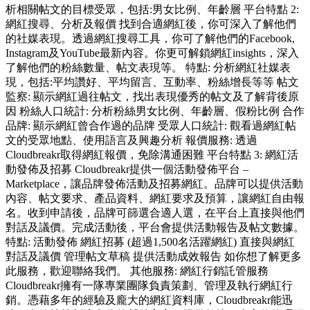
析相關帖文的目標受眾，包括:男女比例、年齡層 平台特點 2:
網紅搜尋、分析及報價 找到合適網紅後，你可深入了解他們
的社媒表現。透過網紅搜尋工具，你可了解他們的Facebook,
Instagram及YouTube最新內容。你更可解鎖網紅insights，深入
了解他們的粉絲數量、帖文表現等。 特點: 分析網紅社媒表
現，包括:平均讚好、平均留言、互動率、粉絲增長等等 帖文
監察: 顯示網紅過往帖文，找出表現優秀的帖文及了解背後原
因 粉絲人口統計: 分析粉絲男女比例、年齡層、假粉比例 合作
品牌: 顯示網紅曾合作過的品牌 受眾人口統計: 觀看過網紅帖
文的受眾地點、使用語言及興趣分析 報價服務: 透過
Cloudbreakr取得網紅報價，免除溝通困難 平台特點 3: 網紅活
動發佈及招募 Cloudbreakr提供一個活動發佈平台 –
Marketplace，讓品牌發佈活動及招募網紅。品牌可以提供活動
內容、帖文要求、產品資料、網紅要求及預算，讓網紅自由報
名。收到申請後，品牌可篩選合適人選，在平台上直接與他們
對話及議價。完成活動後，平台會提供活動報告及帖文數據。
特點: 活動發佈 網紅招募 (超過1,500名活躍網紅) 直接與網紅
對話及議價 管理帖文草稿 提供活動成效報告 如你想了解更多
此服務，歡迎聯絡我們。 其他服務: 網紅行銷託管服務
Cloudbreakr擁有一隊專業團隊負責策劃、管理及執行網紅行
銷。憑藉多年的經驗及龐大的網紅資料庫，Cloudbreakr能迅