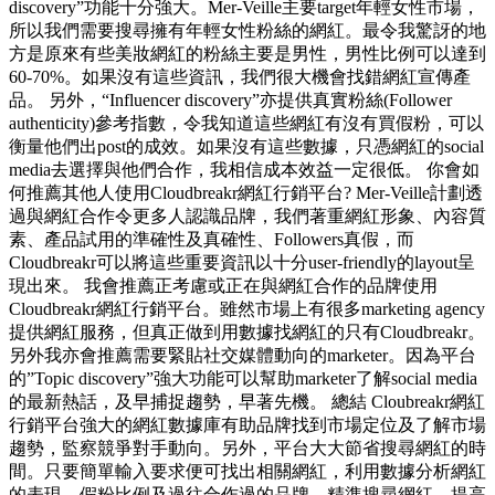
discovery”功能十分強大。Mer-Veille主要target年輕女性市場，
所以我們需要搜尋擁有年輕女性粉絲的網紅。最令我驚訝的地
方是原來有些美妝網紅的粉絲主要是男性，男性比例可以達到
60-70%。如果沒有這些資訊，我們很大機會找錯網紅宣傳產
品。 另外，“Influencer discovery”亦提供真實粉絲(Follower
authenticity)參考指數，令我知道這些網紅有沒有買假粉，可以
衡量他們出post的成效。如果沒有這些數據，只憑網紅的social
media去選擇與他們合作，我相信成本效益一定很低。 你會如
何推薦其他人使用Cloudbreakr網紅行銷平台? Mer-Veille計劃透
過與網紅合作令更多人認識品牌，我們著重網紅形象、內容質
素、產品試用的準確性及真確性、Followers真假，而
Cloudbreakr可以將這些重要資訊以十分user-friendly的layout呈
現出來。 我會推薦正考慮或正在與網紅合作的品牌使用
Cloudbreakr網紅行銷平台。雖然市場上有很多marketing agency
提供網紅服務，但真正做到用數據找網紅的只有Cloudbreakr。
另外我亦會推薦需要緊貼社交媒體動向的marketer。因為平台
的”Topic discovery”強大功能可以幫助marketer了解social media
的最新熱話，及早捕捉趨勢，早著先機。 總結 Cloubreakr網紅
行銷平台強大的網紅數據庫有助品牌找到市場定位及了解市場
趨勢，監察競爭對手動向。另外，平台大大節省搜尋網紅的時
間。只要簡單輸入要求便可找出相關網紅，利用數據分析網紅
的表現，假粉比例及過往合作過的品牌，精準搜尋網紅，提高