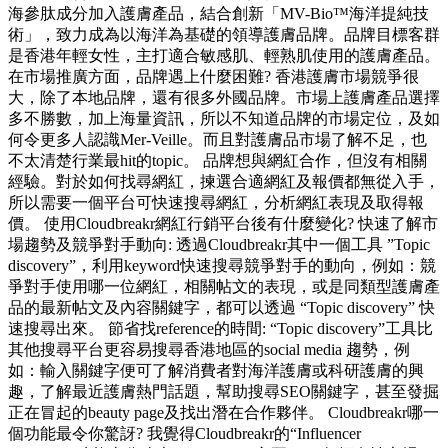
海參肽成分加入護膚產品，結合創新「MV-Bio™海洋提純技
術」，致力成為以海洋為基礎的領導護膚品牌。品牌目標客群
是香港年輕女性，主打適合敏感肌、輕熟肌使用的護膚產品。
在市場推廣方面，品牌遇上什麼困難? 香港護膚市場競爭很
大，除了本地品牌，還有很多外國品牌。市場上護膚產品選擇
多不勝數，加上海量資訊，所以不知道品牌的市場定位，及如
何令更多人認識Mer-Veille。而且對護膚品市場了解不足，也
不太清楚行業最hit的topic。 品牌想與網紅合作，但沒有相關
經驗。對於如何找尋網紅，揀選合適網紅及報價都無從入手，
所以需要一個平台可快速搜尋網紅，分析網紅表現及取得報
價。 使用Cloudbreakr網紅行銷平台後有什麼變化? 快速了解市
場趨勢及競爭對手動向: 透過Cloudbreakr其中一個工具 ”Topic
discovery”，利用keyword快速搜尋競爭對手的動向，例如：競
爭對手使用哪一位網紅，相關帖文的表現，或是同類型護膚產
品的最新帖文及內容關鍵字，都可以透過 “Topic discovery” 快
速搜尋出來。 節省找reference的時間: “Topic discovery”工具比
其他搜尋平台更容易搜尋香港地區的social media 趨勢，例
如：輸入關鍵字便可了解消費者對海洋護膚或科研護膚的興
趣，了解最近護膚熱門話題，幫助搜尋SEO關鍵字，甚至發掘
正在冒起的beauty page及找出潛在合作夥伴。 Cloudbreakr哪一
個功能最令你驚訝? 我覺得Cloudbreakr的“Influencer