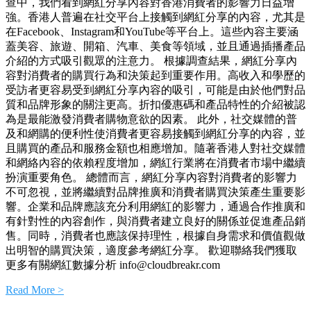
查中，我們看到網紅分享內容對香港消費者的影響力日益增
強。香港人普遍在社交平台上接觸到網紅分享的內容，尤其是
在Facebook、Instagram和YouTube等平台上。這些內容主要涵
蓋美容、旅遊、開箱、汽車、美食等領域，並且通過插播產品
介紹的方式吸引觀眾的注意力。 根據調查結果，網紅分享內
容對消費者的購買行為和決策起到重要作用。高收入和學歷的
受訪者更容易受到網紅分享內容的吸引，可能是由於他們對品
質和品牌形象的關注更高。折扣優惠碼和產品特性的介紹被認
為是最能激發消費者購物意欲的因素。 此外，社交媒體的普
及和網購的便利性使消費者更容易接觸到網紅分享的內容，並
且購買的產品和服務金額也相應增加。隨著香港人對社交媒體
和網絡內容的依賴程度增加，網紅行業將在消費者市場中繼續
扮演重要角色。 總體而言，網紅分享內容對消費者的影響力
不可忽視，並將繼續對品牌推廣和消費者購買決策產生重要影
響。企業和品牌應該充分利用網紅的影響力，通過合作推廣和
有針對性的內容創作，與消費者建立良好的關係並促進產品銷
售。同時，消費者也應該保持理性，根據自身需求和價值觀做
出明智的購買決策，適度參考網紅分享。 歡迎聯絡我們獲取
更多有關網紅數據分析 info@cloudbreakr.com
Read More >