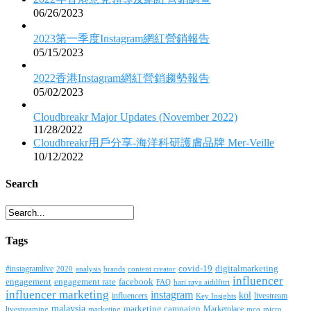
06/26/2023
2023第一季度Instagram網紅營銷報告
05/15/2023
2022香港Instagram網紅營銷趨勢報告
05/02/2023
Cloudbreakr Major Updates (November 2022)
11/28/2022
Cloudbreakr用戶分享-海洋科研護膚品牌 Mer-Veille
10/12/2022
Search
Tags
covid-19
digitalmarketing
#instagramlive
2020
brands
content creator
analysis
influencer
facebook
engagement
engagement rate
FAQ
hari raya aidilfitri
influencer marketing
instagram
kol
influencers
livestream
Key Insights
malaysia
marketing campaign
Marketplace
livestreaming
marketing
mco
micro