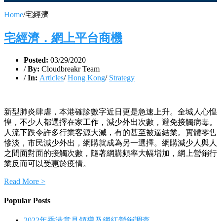
Home
/
宅經濟
宅經濟．網上平台商機
Posted:
03/29/2020
/
By:
Cloudbreakr Team
/
In:
Articles
/
Hong Kong
/
Strategy
新型肺炎肆虐，本港確診數字近日更是急速上升。全城人心惶
惶，不少人都選擇在家工作，減少外出次數，避免接觸病毒。
人流下跌令許多行業客源大減，有的甚至被逼結業。實體零售
慘淡，市民減少外出，網購就成為另一選擇。網購減少人與人
之間面對面的接觸次數，隨著網購頻率大幅增加，網上營銷行
業反而可以受惠於疫情。
Read More >
Popular Posts
2022年香港意見領導及網紅營銷調查