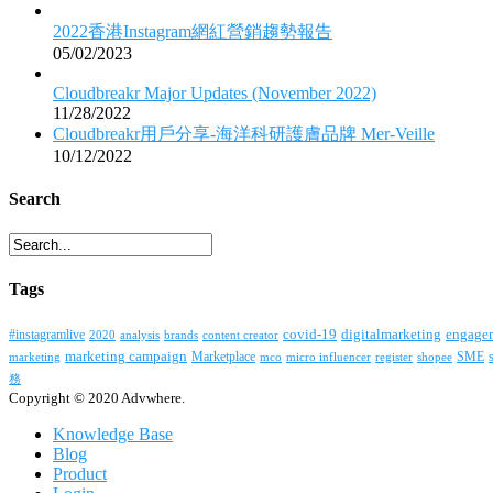
2022香港Instagram網紅營銷趨勢報告
05/02/2023
Cloudbreakr Major Updates (November 2022)
11/28/2022
Cloudbreakr用戶分享-海洋科研護膚品牌 Mer-Veille
10/12/2022
Search
Tags
covid-19
digitalmarketing
#instagramlive
engage
2020
brands
content creator
analysis
marketing campaign
Marketplace
SME
marketing
mco
micro influencer
register
shopee
務
Copyright © 2020 Advwhere.
Knowledge Base
Blog
Product