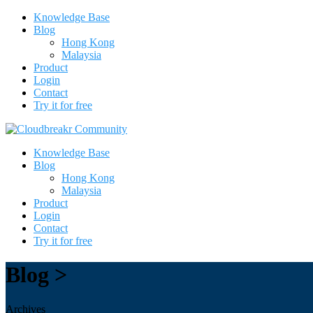
Knowledge Base
Blog
Hong Kong
Malaysia
Product
Login
Contact
Try it for free
Knowledge Base
Blog
Hong Kong
Malaysia
Product
Login
Contact
Try it for free
Blog >
Archives