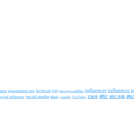
influencer
influencer 
facebook
ment
engagement rate
FAQ
hari raya aidilfitri
social media
網紅
網
social influence
tiktok
互動率
網紅攻略
youtube
YouTuber