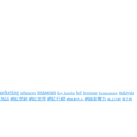
marketing
instagram
kol
malaysia
influencers
livestream
livestreaming
Key Insights
網紅行銷
網絡影響力
紅熱話
網紅營銷
網紅管理
網絡創作人
線上行銷
電子商