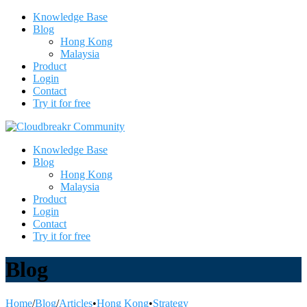
Knowledge Base
Blog
Hong Kong
Malaysia
Product
Login
Contact
Try it for free
Knowledge Base
Blog
Hong Kong
Malaysia
Product
Login
Contact
Try it for free
Blog
Home
/
Blog
/
Articles
•
Hong Kong
•
Strategy