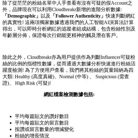
除了從茫茫的粉絲名單中人手查看有沒有可疑的假Account之
外，品牌現在可以利用Cloudbreakr新增的進階分析數據:
「Demographic」
以及
「Follower Authenticity」
快速判斷網紅
的真實性! 這兩項獨家數據透過我們的人工智能AI演算法計算
得出，可以即時分析網紅的追蹤者組成結構，包含粉絲性別及
年齡層分佈，保證每次行銷能更精神的觸及潛在客戶。
除此之外，Cloudbreakr亦為用戶提供作為判斷Influencer可疑粉
絲的比例的指標性數據，從而通過大數據分析快速進行粉絲活
躍度檢測! 為了方便用戶查看，我們將其粉絲的質量歸納為四
大類: Healthy (高度真確)、Normal (中等) 、 Suspicious (需查
證)、 High Risk (可疑)!
網紅檔案檢測數據包括:
平均每篇貼文的讚好數目
平均每篇貼文的留言數目
按讚或留言數量的增減變化
粉絲的增長情況