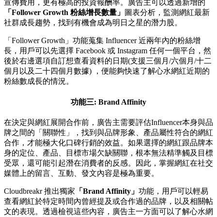
宣傳費用，更有極高的投資報酬率。廣告主可以透過新增的
「Follower Growth 粉絲增長數量」
圖表分析，監測網紅最新
社群成長趨勢，找到有機會成為明日之星的潛力股。
「Follower Growth」功能蒐集 Influencer 近兩年內的粉絲增
長，用戶可以先選擇 Facebook 或 Instagram 任何一個平台，然
後於右邊選項自訂想查看資料的日期(支援三個月/六個月/十二
個月以及二十四個月數據) ，便能夠快速了解心水網紅近期的
粉絲數成長的情況。
功能三: Brand Affinity
在決定與網紅展開合作前，廣告主需要評估Influencer本身與品
牌之間的「關聯性」，找到與品牌形象、產品屬性符合的網紅
合作，才能極大化口碑行銷的效益。如果選擇的網紅跟品牌本
身的定位、產品、目標市場欠缺關聯，根本無法精準觸及目標
受眾，還可能引起潛在消費者的反感。因此，掌握網紅在社交
媒體上的留言、互動、發文內容是極為重要。
Cloudbreakr 推出獨家
「Brand Affinity」
功能，用戶可以輕易
查看網紅於特定時間內曾經提及或合作過的品牌，以及相關帖
文的表現。透過檢視這些內容，廣告主一方面可以了解心水網