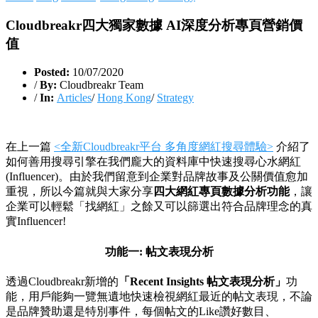
Cloudbreakr四大獨家數據 AI深度分析專頁營銷價
值
Posted:
10/07/2020
/
By:
Cloudbreakr Team
/
In:
Articles
/
Hong Kong
/
Strategy
在上一篇
<
全新Cloudbreakr平台 多角度網紅搜尋體驗
>
介紹了
如何善用搜尋引擎在我們龐大的資料庫中快速搜尋心水網紅
(Influencer)。由於我們留意到企業對品牌故事及公關價值愈加
重視，所以今篇就與大家分享
四大網紅專頁數據分析功能
，讓
企業可以輕鬆「找網紅」之餘又可以篩選出符合品牌理念的真
實Influencer!
功能一: 帖文表現分析
透過Cloudbreakr新增的
「Recent Insights 帖文表現分析」
功
能，用戶能夠一覽無遺地快速檢視網紅最近的帖文表現，不論
是品牌贊助還是特別事件，每個帖文的Like讚好數目、