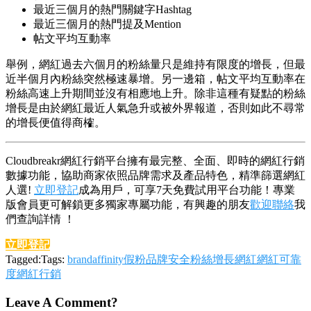
最近三個月的熱門關鍵字Hashtag
最近三個月的熱門提及Mention
帖文平均互動率
舉例，網紅過去六個月的粉絲量只是維持有限度的增長，但最
近半個月內粉絲突然極速暴增。另一邊箱，帖文平均互動率在
粉絲高速上升期間並沒有相應地上升。除非這種有疑點的粉絲
增長是由於網紅最近人氣急升或被外界報道，否則如此不尋常
的增長便值得商榷。
Cloudbreakr網紅行銷平台擁有最完整、全面、即時的網紅行銷
數據功能，協助商家依照品牌需求及產品特色，精準篩選網紅
人選!
立即登記
成為用戶，可享7天免費試用平台功能！專業
版會員更可解鎖更多獨家專屬功能，有興趣的朋友
歡迎聯絡
我
們查詢詳情 ！
立即登記
Tagged:Tags:
brandaffinity
假粉
品牌安全
粉絲增長
網紅
網紅可靠
度
網紅行銷
Leave A Comment?