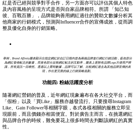
紅是否已經與競爭對手合作，另一方面亦可以評估其個人特色
及內容風格的呈現方式是否與自家品牌相符。所謂 「知己知
彼、百戰百勝」，品牌能夠善用網紅過往的贊助文數據分析其
他商家的行銷模式，預測與Influencer合作的宣傳成效，從而調
整及優化自身的行銷策略。
舉例，Brand Affinity圖表顯示出指定網紅於自訂日期內曾為兩個品牌進行網紅行銷活動，藍色部分
為網紅發佈帖文的數量，而黃色部分反映網紅帖文的互動率，圖表上更附有品牌Logo方便用戶辨
識，所有資訊一目瞭然。透過以上實時數據，品牌可以了解、比較網紅過去為其他品牌宣傳的表
現，作出更完善的線上行銷策略規劃。
功能四:
粉絲活躍度分析
隨著網紅營銷的普及，近年網紅現象遍布在各大社交平台，而
「假粉」以及「買Like」服務亦越發流行。只要搜尋Instagram
Like、Gain Follower等相關字眼，各式各樣相關的服務立即呈
現眼前，而且價錢亦相當便宜。對於廣告主而言，在挑選網紅
與品牌合作的時候，難免要花上很多時間去判斷該網紅的真實
性。